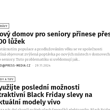
PRÁVY
ový domov pro seniory přinese pře
00 lůžek
 stárnutím populace a prodlužováním věku se ve společnosti
číná objevovat zvýšená poptávka po nových místech v domovech
o seniory. Tuto problematiku si uvědomují jak...
FO@PRESS-MEDIA.CZ
-
29.11.2024
DY A TIPY
yužijte poslední možnosti
traktivní Black Friday slevy na
ktuální modely vivo
 za pár dní skončí svátek všech fanoušků elektroniky. Black Frida