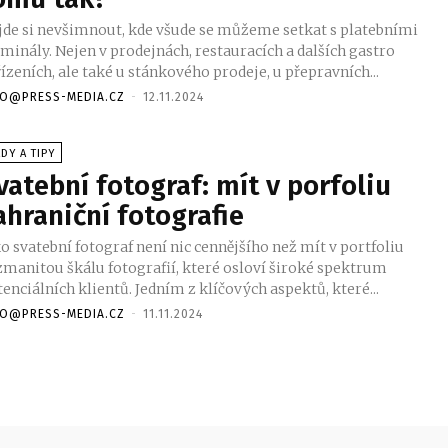
jde si nevšimnout, kde všude se můžeme setkat s platebními
minály. Nejen v prodejnách, restauracích a dalších gastro
ízeních, ale také u stánkového prodeje, u přepravních...
FO@PRESS-MEDIA.CZ
-
12.11.2024
DY A TIPY
vatební fotograf: mít v porfoliu
ahraniční fotografie
o svatební fotograf není nic cennějšího než mít v portfoliu
zmanitou škálu fotografií, které osloví široké spektrum
enciálních klientů. Jedním z klíčových aspektů, které...
FO@PRESS-MEDIA.CZ
-
11.11.2024