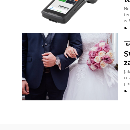
Ne
ter
zař
IN
RA
S
z
Jak
ro
pot
IN