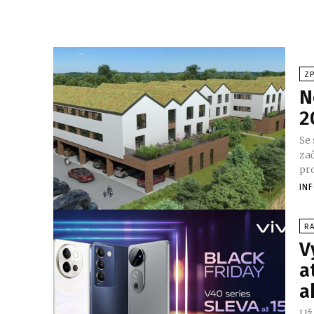
Z
N
2
Se
za
pr
IN
RA
V
a
a
Už