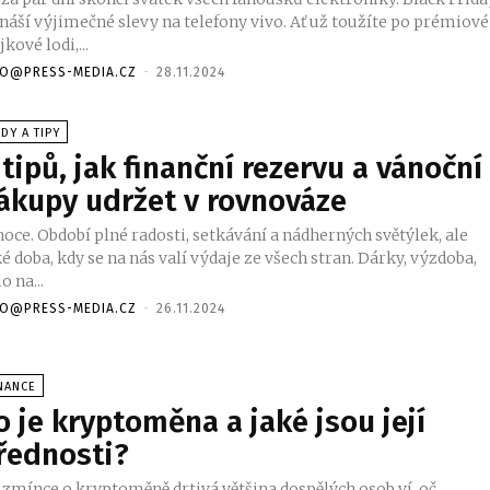
ináší výjimečné slevy na telefony vivo. Ať už toužíte po prémiové
jkové lodi,...
FO@PRESS-MEDIA.CZ
-
28.11.2024
DY A TIPY
 tipů, jak finanční rezervu a vánoční
ákupy udržet v rovnováze
oce. Období plné radosti, setkávání a nádherných světýlek, ale
é doba, kdy se na nás valí výdaje ze všech stran. Dárky, výzdoba,
lo na...
FO@PRESS-MEDIA.CZ
-
26.11.2024
NANCE
o je kryptoměna a jaké jsou její
řednosti?
i zmínce o kryptoměně drtivá většina dospělých osob ví, oč