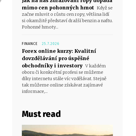
Jak na nás zdražování ropy dopadá
mimo cen pohonných hmot
Když se
začne mluvit o růstu cen ropy, většina lidí
si okamžitě představí dražší benzin a naftu.
Pohonné hmoty...
FINANCE
25.7.2026
Forex online kurzy: Kvalitní
dovzdělávání pro úspěšné
obchodníky i investory
V každém
oboru či konkrétní profesi se můžeme
díky internetu stále víc vzdělávat. Stejně
tak můžeme online získávat zajímavé
informace,...
Must read