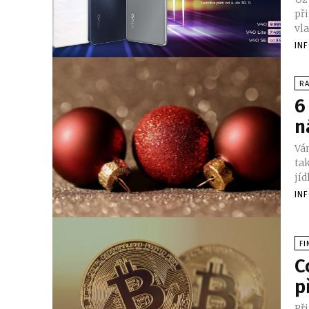
př
vla
IN
RA
6
n
Ván
tak
jíd
IN
FI
C
p
Př