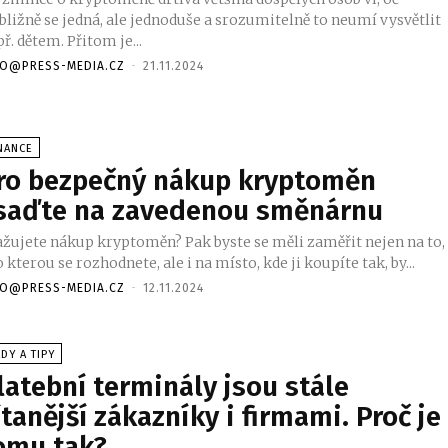
bližně se jedná, ale jednoduše a srozumitelně to neumí vysvětlit
ř. dětem. Přitom je...
FO@PRESS-MEDIA.CZ
-
21.11.2024
NANCE
ro bezpečný nákup kryptoměn
saďte na zavedenou směnárnu
ažujete nákup kryptoměn? Pak byste se měli zaměřit nejen na to,
 kterou se rozhodnete, ale i na místo, kde ji koupíte tak, by...
FO@PRESS-MEDIA.CZ
-
12.11.2024
DY A TIPY
latební terminály jsou stále
ítanější zákazníky i firmami. Proč je
omu tak?