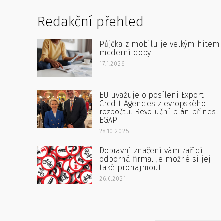
Redakční přehled
Půjčka z mobilu je velkým hitem
moderní doby
17.1.2026
EU uvažuje o posílení Export
Credit Agencies z evropského
rozpočtu. Revoluční plán přinesl
EGAP
28.10.2025
Dopravní značení vám zařídí
odborná firma. Je možné si jej
také pronajmout
26.6.2021