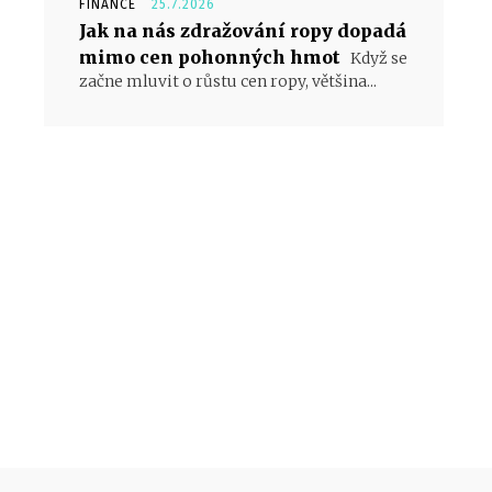
FINANCE
25.7.2026
Jak na nás zdražování ropy dopadá
mimo cen pohonných hmot
Když se
začne mluvit o růstu cen ropy, většina...