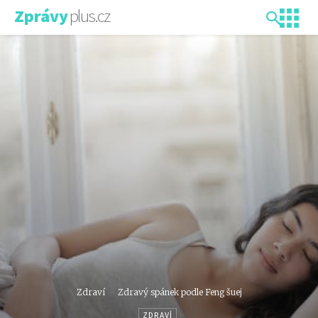
plus.cz
Zprávy
Zdraví
Zdravý spánek podle Feng šuej
ZDRAVÍ