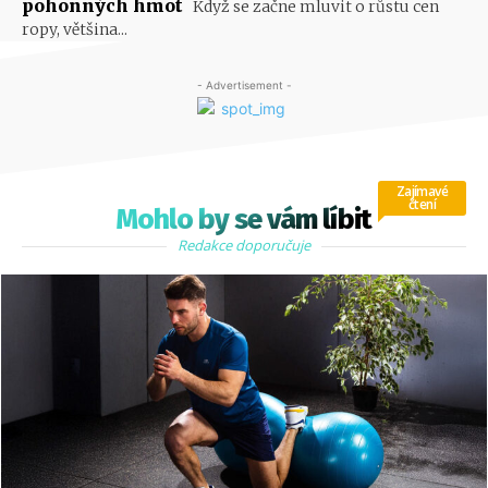
pohonných hmot
Když se začne mluvit o růstu cen
ropy, většina...
- Advertisement -
Zajímavé
čtení
Mohlo by se vám líbit
Redakce doporučuje