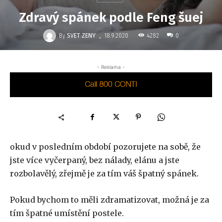
Zdravý spánek podle Feng šuej
-
By
SVET ZENY
4282
18.9.2020
0
- Reklama -
okud v posledním období pozorujete na sobě, že
jste více vyčerpaný, bez nálady, elánu a jste
rozbolavělý, zřejmě je za tím váš špatný spánek.
Pokud bychom to měli zdramatizovat, možná je za
tím špatné umístění postele.