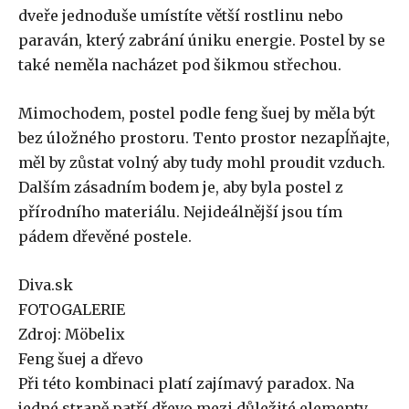
dveře jednoduše umístíte větší rostlinu nebo
paraván, který zabrání úniku energie. Postel by se
také neměla nacházet pod šikmou střechou.
Mimochodem, postel podle feng šuej by měla být
bez úložného prostoru. Tento prostor nezapĺňajte,
měl by zůstat volný aby tudy mohl proudit vzduch.
Dalším zásadním bodem je, aby byla postel z
přírodního materiálu. Nejideálnější jsou tím
pádem dřevěné postele.
Diva.sk
FOTOGALERIE
Zdroj: Möbelix
Feng šuej a dřevo
Při této kombinaci platí zajímavý paradox. Na
jedné straně patří dřevo mezi důležité elementy