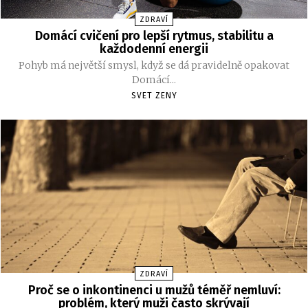
ZDRAVÍ
Domácí cvičení pro lepší rytmus, stabilitu a
každodenní energii
Pohyb má největší smysl, když se dá pravidelně opakovat
Domácí...
SVET ZENY
ZDRAVÍ
Proč se o inkontinenci u mužů téměř nemluví:
problém, který muži často skrývají