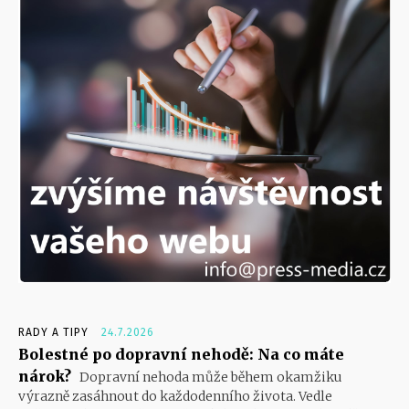
RADY A TIPY
24.7.2026
Bolestné po dopravní nehodě: Na co máte
nárok?
Dopravní nehoda může během okamžiku
výrazně zasáhnout do každodenního života. Vedle