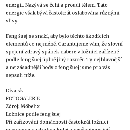
energii. Nazývá se čchi a proudí tělem. Tato
energie však bývá častokrát oslabována různými
vlivy.
Feng šuej se snaží, aby bylo těchto škodících
elementů co nejméně. Garantujeme vám, že slovní
spojení zdravý spánek nabere v ložnici zařízené
podle feng šuej úplně jiný rozměr. Ty nejhlavnější
a nejzásadnější body z feng šuej jsme pro vás
sepsali níže.
Diva.sk
FOTOGALERIE
Zdroj: Möbelix
Ložnice podle feng šuej
Při zařizování domácností častokrát ložnici
odsuneme na druhou kolej a nevěnujeme její