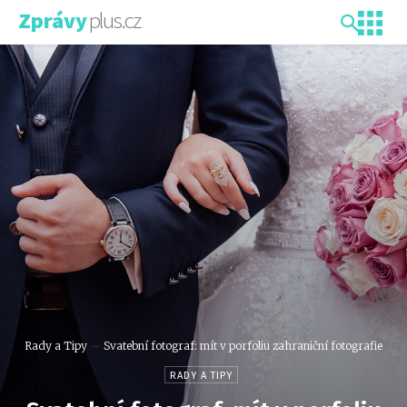
plus.cz
Zprávy
Rady a Tipy
Svatební fotograf: mít v porfoliu zahraniční fotografie
RADY A TIPY