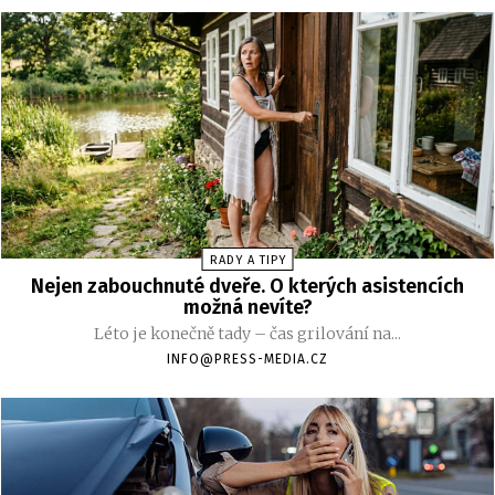
RADY A TIPY
Nejen zabouchnuté dveře. O kterých asistencích
možná nevíte?
Léto je konečně tady – čas grilování na...
INFO@PRESS-MEDIA.CZ