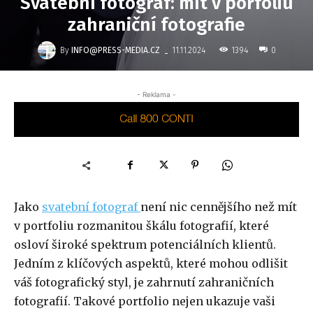
Svatební fotograf: mít v porfoliu
zahraniční fotografie
-
By
INFO@PRESS-MEDIA.CZ
1394
11.11.2024
0
- Reklama -
Jako
svatební fotograf
není nic cennějšího než mít
v portfoliu rozmanitou škálu fotografií, které
osloví široké spektrum potenciálních klientů.
Jedním z klíčových aspektů, které mohou odlišit
váš fotografický styl, je zahrnutí zahraničních
fotografií. Takové portfolio nejen ukazuje vaši