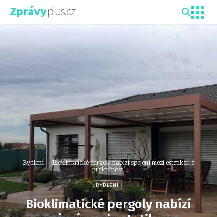
plus.cz
Zprávy
Bydlení
Bioklimatické pergoly nabízí spojení mezi estetikou a
praktičností
BYDLENÍ
Bioklimatické pergoly nabízí