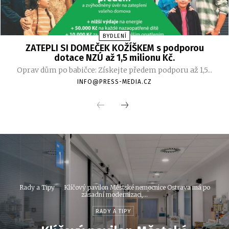
BYDLENÍ
ZATEPLI SI DOMEČEK KOŽÍŠKEM s podporou
dotace NZÚ až 1,5 milionu Kč.
Oprav dům po babičce: Získejte předem podporu až 1,5...
INFO@PRESS-MEDIA.CZ