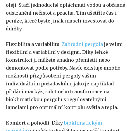
oleji. Stačí jednoduché opláchnutí vodou a občasné
odstranění nečistot a prachu. Tím ušetříte čas i
peníze, které byste jinak museli investovat do
údržby.
Flexibilita a variabilita:
Zahradní pergola
je velmi
flexibilní a variabilní v designu. Díky lehké
konstrukci ji můžete snadno přemístit nebo
demontovat podle potřeby. Navíc existuje mnoho
možností přizpůsobení pergoly vašim
individuálním požadavkům, jako je například
přidání markýz, rolet nebo transformace na
bioklimatickou pergolu s regulovatelnými
lamelami pro optimální kontrolu světla a tepla.
Komfort a pohodlí: Díky
bioklimatickým
pergolám
si můžete dopřát ten nejvyšší komfort