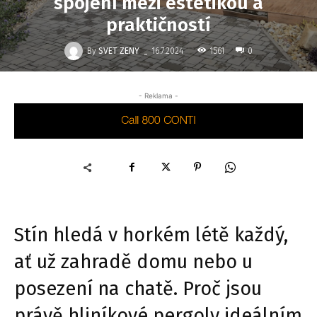
spojení mezi estetikou a
praktičností
-
By
SVET ZENY
1561
16.7.2024
0
- Reklama -
Stín hledá v horkém létě každý,
ať už zahradě domu nebo u
posezení na chatě. Proč jsou
právě hliníkové pergoly ideálním