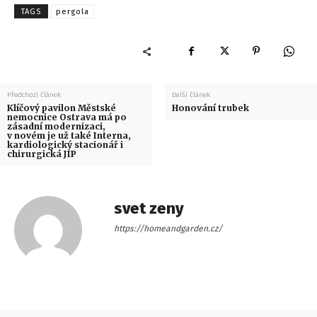
TAGS
pergola
Předchozí článek
Další článek
Klíčový pavilon Městské
Honování trubek
nemocnice Ostrava má po
zásadní modernizaci,
v novém je už také Interna,
kardiologický stacionář i
chirurgická JIP
svet zeny
https://homeandgarden.cz/