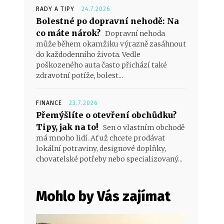
RADY A TIPY
24.7.2026
Bolestné po dopravní nehodě: Na
co máte nárok?
Dopravní nehoda
může během okamžiku výrazně zasáhnout
do každodenního života. Vedle
poškozeného auta často přichází také
zdravotní potíže, bolest...
FINANCE
23.7.2026
Přemýšlíte o otevření obchůdku?
Tipy, jak na to!
Sen o vlastním obchodě
má mnoho lidí. Ať už chcete prodávat
lokální potraviny, designové doplňky,
chovatelské potřeby nebo specializovaný...
Mohlo by Vás zajímat