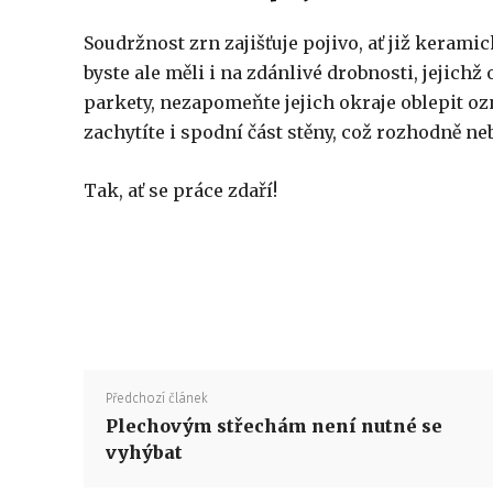
Soudržnost zrn zajišťuje pojivo, ať již kerami
byste ale měli i na zdánlivé drobnosti, jejich
parkety, nezapomeňte jejich okraje oblepit o
zachytíte i spodní část stěny, což rozhodně ne
Tak, ať se práce zdaří!
Předchozí článek
P
lechovým střechám není nutné se
vyhýbat