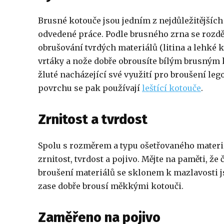
Brusné kotouče jsou jedním z nejdůležitějších
odvedené práce. Podle brusného zrna se rozdělu
obrušování tvrdých materiálů (litina a lehké k
vrtáky a nože dobře obrousíte bílým brusným 
žluté nacházející své využití pro broušení le
povrchu se pak používají
leštící kotouče
.
Zrnitost a tvrdost
Spolu s rozměrem a typu ošetřovaného materiá
zrnitost, tvrdost a pojivo. Mějte na paměti, že
broušení materiálů se sklonem k mazlavosti js
zase dobře brousí měkkými kotouči.
Zaměřeno na pojivo