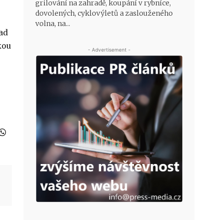
grilování na zahradě, koupání v rybníce,
dovolených, cyklovýletů a zaslouženého
volna, na...
ad
kou
- Advertisement -