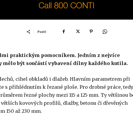
Podíl
elmi praktickým pomocníkem. Jedním z nejvíce
y mělo být součástí vybavení dílny každého kutila.
 plechů, cihel obkladů i dlažeb. Hlavním parametrem při
te s přihlédnutím k řezané ploše. Pro drobné práce, ted
 průměrem řezné plochy mezi 115 a 125 mm. Ty většinou b
 větších kovových profilů, dlažby, betonu či dřevěných
m 150 až 230 mm.