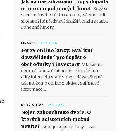
Jak na nás zdražování ropy dopadá
mimo cen pohonných hmot
Když se
začne mluvit o růstu cen ropy, většina lidí
si okamžitě představí dražší benzin a naftu.
Pohonné hmoty...
a
FINANCE
25.7.2026
Forex online kurzy: Kvalitní
dovzdělávání pro úspěšné
obchodníky i investory
V každém
oboru či konkrétní profesi se můžeme
díky internetu stále víc vzdělávat. Stejně
tak můžeme online získávat zajímavé
informace,...
se
RADY A TIPY
24.7.2026
Nejen zabouchnuté dveře. O
kterých asistencích možná
nevíte?
Léto je konečně tady – čas