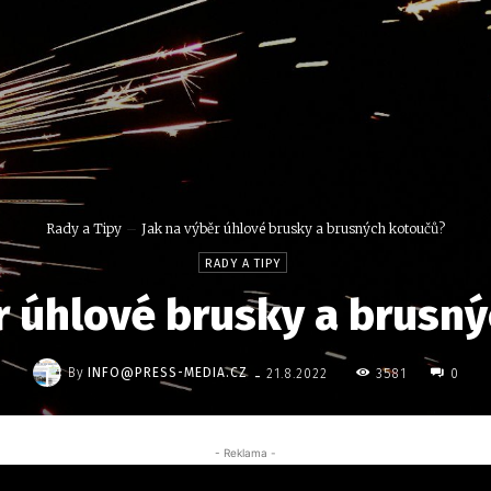
Rady a Tipy
Jak na výběr úhlové brusky a brusných kotoučů?
RADY A TIPY
r úhlové brusky a brusn
-
By
INFO@PRESS-MEDIA.CZ
3581
21.8.2022
0
- Reklama -