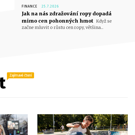
FINANCE
25.7.2026
Jak na nás zdražování ropy dopadá
mimo cen pohonných hmot
Když se
začne mluvit o růstu cen ropy, většina...
Zajímavé čtení
t