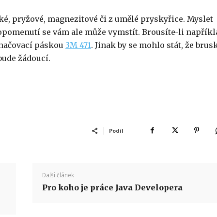
cké, pryžové, magnezitové či z umělé pryskyřice. Myslet
ž opomenutí se vám ale může vymstít. Brousíte-li napříkl
značovací páskou
3M 471
. Jinak by se mohlo stát, že brus
bude žádoucí.
Podíl
Další článek
Pro koho je práce Java Developera