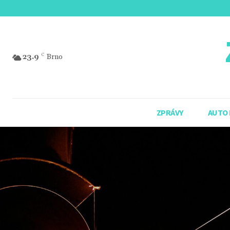
23.9
C
Brno
ZPRÁVY
AUTO