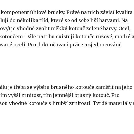
 komponent úhlové brusky. Právě na nich závisí kvalita
jí do několika tříd, které se od sebe liší barvami. Na
ovy) je vhodné zvolit měkký kotouč zelené barvy. Ocel,
kotoučem. Dále na trhu existují kotouče růžové, modré 
gované oceli. Pro dokončovací práce a sjednocování
lu je třeba se výběru brusného kotouče zaměřit na jeho
 čím vyšší zrnitost, tím jemnější brusný kotouč. Pro
ou vhodné kotouče s hrubší zrnitostí. Tvrdé materiály 