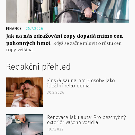
FINANCE
25.7.2026
Jak na nás zdražování ropy dopadá mimo cen
pohonných hmot
Když se začne mluvit o růstu cen
ropy, většina...
Redakční přehled
Finská sauna pro 2 osoby jako
ideální relax doma
30.3.2026
Renovace laku auta: Pro bezchybný
exteriér vašeho vozidla
10.7.2022