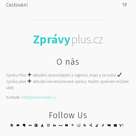
Cestování
19
Zprávy
plus.cz
O nás
Zprávy Plus
aktuální zpravodajství z regionů, krajů a ze světa
Zprávy plus
aktuální necenzurované zprávy: Našim zprávám můžete
věřit.
Kontakt:
infi@press-media.cz
Follow Us