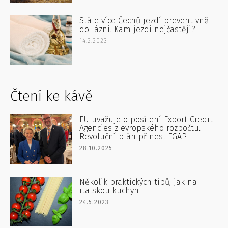
Stále více Čechů jezdí preventivně
do lázní. Kam jezdí nejčastěji?
14.2.2023
Čtení ke kávě
EU uvažuje o posílení Export Credit
Agencies z evropského rozpočtu.
Revoluční plán přinesl EGAP
28.10.2025
Několik praktických tipů, jak na
italskou kuchyni
24.5.2023