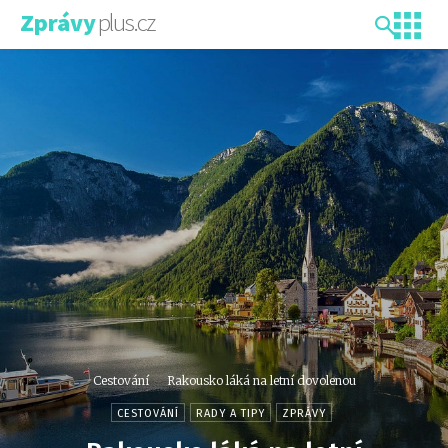
plus.cz
Zprávy
Cestování
Rakousko láká na letní dovolenou
CESTOVÁNÍ
RADY A TIPY
ZPRÁVY