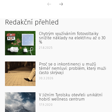
Redakční přehled
Chytrým využíváním fotovoltaiky
snížíte náklady na elektřinu až o 30
%
21.8.2025
Proč se o inkontinenci u mužů
téměř nemluví: problém, který muži
často skrývají
30.3.2026
V Jižním Tyrolsku otevřeli unikátní
hobití wellness centrum
17.9.2020