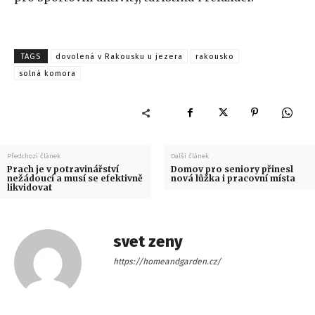
TAGS
dovolená v Rakousku u jezera
rakousko
solná komora
Předchozí článek
Další článek
Prach je v potravinářství
Domov pro seniory přinesl
nežádoucí a musí se efektivně
nová lůžka i pracovní místa
likvidovat
svet zeny
https://homeandgarden.cz/