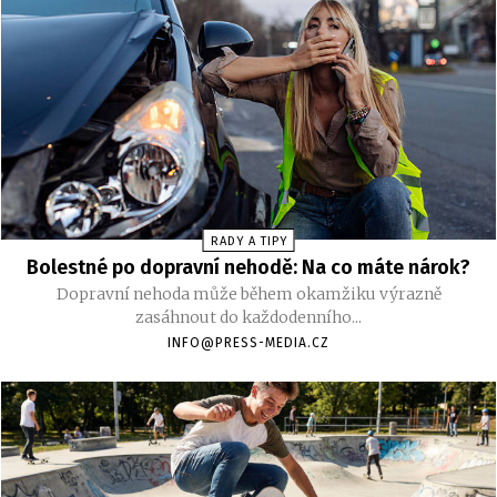
RADY A TIPY
Bolestné po dopravní nehodě: Na co máte nárok?
Dopravní nehoda může během okamžiku výrazně
zasáhnout do každodenního...
INFO@PRESS-MEDIA.CZ