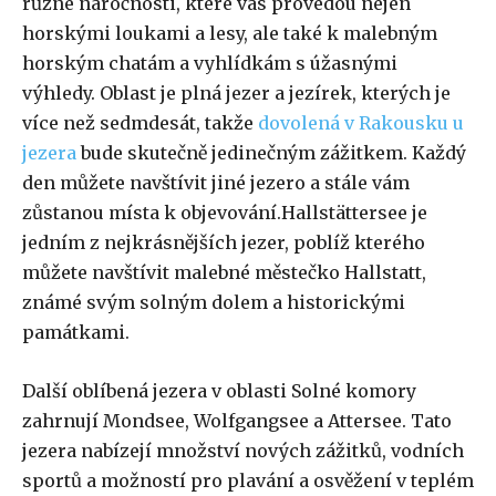
různé náročnosti, které vás provedou nejen
horskými loukami a lesy, ale také k malebným
horským chatám a vyhlídkám s úžasnými
výhledy. Oblast je plná jezer a jezírek, kterých je
více než sedmdesát, takže
dovolená v Rakousku u
jezera
bude skutečně jedinečným zážitkem. Každý
den můžete navštívit jiné jezero a stále vám
zůstanou místa k objevování.Hallstättersee je
jedním z nejkrásnějších jezer, poblíž kterého
můžete navštívit malebné městečko Hallstatt,
známé svým solným dolem a historickými
památkami.
Další oblíbená jezera v oblasti Solné komory
zahrnují Mondsee, Wolfgangsee a Attersee. Tato
jezera nabízejí množství nových zážitků, vodních
sportů a možností pro plavání a osvěžení v teplém