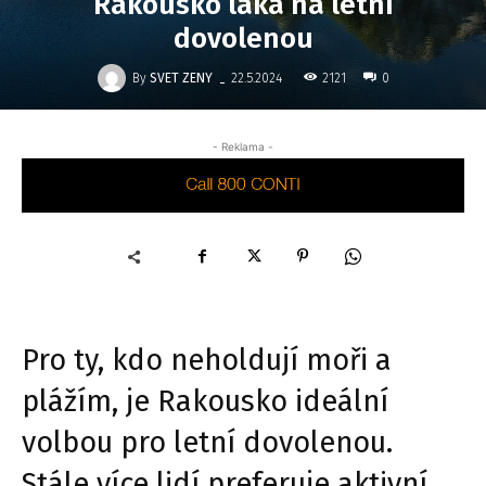
Rakousko láká na letní
dovolenou
-
By
SVET ZENY
2121
22.5.2024
0
- Reklama -
Pro ty, kdo neholdují moři a
plážím, je Rakousko ideální
volbou pro letní dovolenou.
Stále více lidí preferuje aktivní