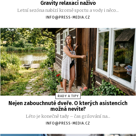
Gravity relaxaci naživo
Letní sezóna nabízí kromě sportu a vody i něco...
INFO@PRESS-MEDIA.CZ
RADY A TIPY
Nejen zabouchnuté dveře. O kterých asistencích
možná nevíte?
Léto je konečně tady – čas grilování na...
INFO@PRESS-MEDIA.CZ