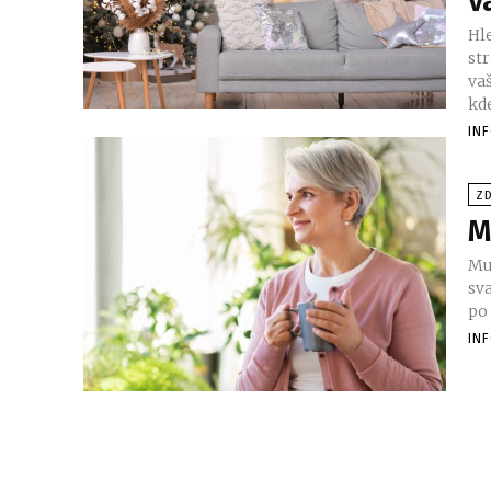
v
Hl
st
va
kde
IN
Z
M
Mur
sva
po 
IN