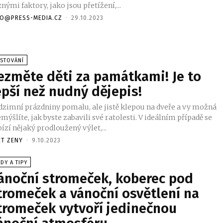
nými faktory, jako jsou přetížení,...
FO@PRESS-MEDIA.CZ
-
29.10.2023
STOVÁNÍ
ezměte děti za památkami! Je to
epší než nudný dějepis!
dzimní prázdniny pomalu, ale jistě klepou na dveře a vy možná
mýšlíte, jak byste zabavili své ratolesti. V ideálním případě se
ízí nějaký prodloužený výlet,...
ET ZENY
-
9.10.2023
DY A TIPY
ánoční stromeček, koberec pod
tromeček a vánoční osvětlení na
tromeček vytvoří jedinečnou