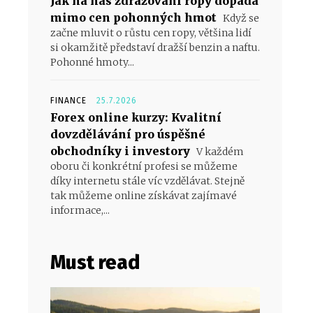
Jak na nás zdražování ropy dopadá
mimo cen pohonných hmot
Když se
začne mluvit o růstu cen ropy, většina lidí
si okamžitě představí dražší benzin a naftu.
Pohonné hmoty...
FINANCE
25.7.2026
Forex online kurzy: Kvalitní
dovzdělávání pro úspěšné
obchodníky i investory
V každém
oboru či konkrétní profesi se můžeme
díky internetu stále víc vzdělávat. Stejně
tak můžeme online získávat zajímavé
informace,...
Must read