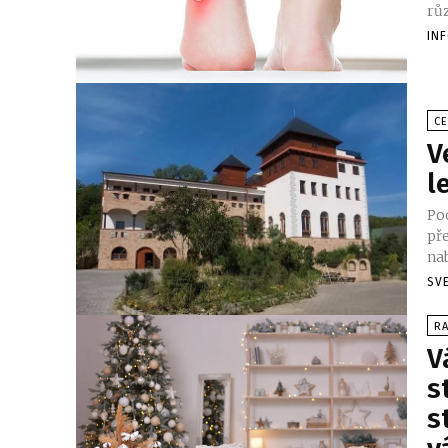
růz
IN
CE
V
l
Po
pře
nab
SV
RA
V
s
s