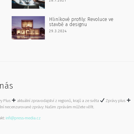
28.7.2021
Hliníkové profily: Revoluce ve
stavbě a designu
29.3.2024
nás
vy Plus
aktuální zpravodajství z regionů, krajů a ze světa
Zprávy plus
lní necenzurované zprávy: Našim zprávám můžete věřit.
akt:
infi@press-media.cz