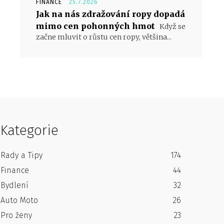
FINANCE
25.7.2026
Jak na nás zdražování ropy dopadá
mimo cen pohonných hmot
Když se
začne mluvit o růstu cen ropy, většina...
Kategorie
Rady a Tipy
174
Finance
44
Bydlení
32
Auto Moto
26
Pro ženy
23