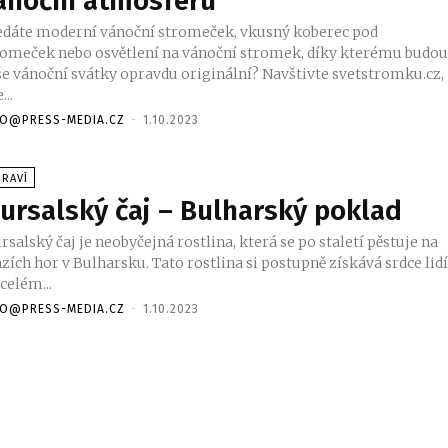
ánoční atmosféru
edáte moderní vánoční stromeček, vkusný koberec pod
romeček nebo osvětlení na vánoční stromek, díky kterému budo
še vánoční svátky opravdu originální? Navštivte svetstromku.cz,
...
FO@PRESS-MEDIA.CZ
-
1.10.2023
DRAVÍ
ursalský čaj – Bulharský poklad
salský čaj je neobyčejná rostlina, která se po staletí pěstuje na
zích hor v Bulharsku. Tato rostlina si postupně získává srdce lid
celém...
FO@PRESS-MEDIA.CZ
-
1.10.2023