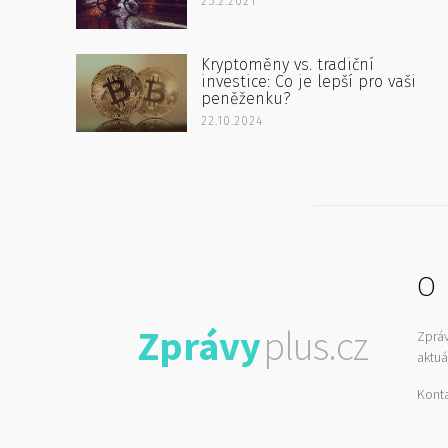
25.2.2021
Kryptoměny vs. tradiční
investice: Co je lepší pro vaši
peněženku?
22.10.2024
O 
Zprávy
plus.cz
Zprá
aktuá
Kont