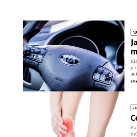
A
J
m
Kia
př
aut
SV
Z
C
Bo
mů