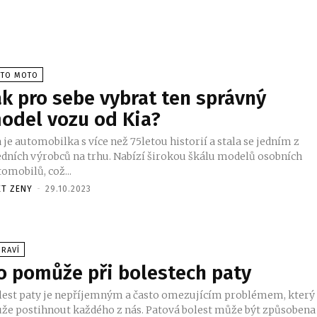
UTO MOTO
ak pro sebe vybrat ten správný
odel vozu od Kia?
 je automobilka s více než 75letou historií a stala se jedním z
edních výrobců na trhu. Nabízí širokou škálu modelů osobních
omobilů, což...
ET ZENY
-
29.10.2023
DRAVÍ
o pomůže při bolestech paty
lest paty je nepříjemným a často omezujícím problémem, který
že postihnout každého z nás. Patová bolest může být způsobena