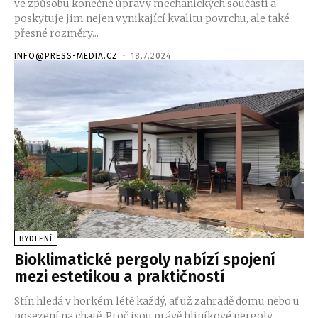
ve způsobu konečné úpravy mechanických součástí a
poskytuje jim nejen vynikající kvalitu povrchu, ale také
přesné rozměry...
INFO@PRESS-MEDIA.CZ
-
18.7.2024
BYDLENÍ
Bioklimatické pergoly nabízí spojení
mezi estetikou a praktičností
Stín hledá v horkém létě každý, ať už zahradě domu nebo u
posezení na chatě. Proč jsou právě hliníkové pergoly