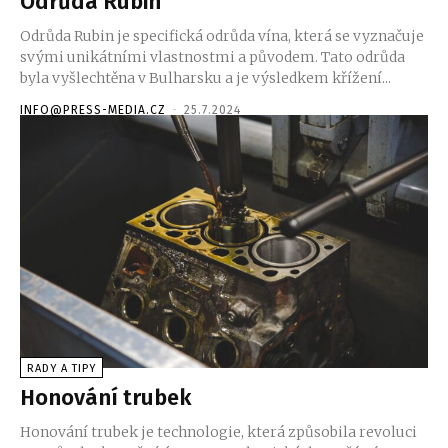
Odrůda Rubin
Odrůda Rubin je specifická odrůda vína, která se vyznačuje
svými unikátními vlastnostmi a původem. Tato odrůda
byla vyšlechtěna v Bulharsku a je výsledkem křížení...
INFO@PRESS-MEDIA.CZ
-
25.7.2024
RADY A TIPY
Honování trubek
Honování trubek je technologie, která způsobila revoluci