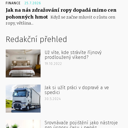
FINANCE
25.7.2026
Jak na nás zdražování ropy dopadá mimo cen
pohonných hmot
Když se začne mluvit o růstu cen
ropy, většina...
Redakční přehled
Už víte, kde strávíte říjnový
prodloužený víkend?
19.10.2022
Jak si užít práci v dopravě a ve
spedici
30.5.2024
Srovnávače pojištění jako nástroje
pro úsporu času i peněz