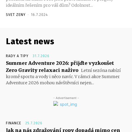
ideálním řešením pro váš dům? Odolnost...
SVET ZENY
-
16.7.2024
Latest news
RADY A TIPY
31.7.2026
Summer Adventure 2026: přijďte vyzkoušet
Zero Gravity relaxaci naživo
Letní sezóna nabízí
kromě sportu a vody i něco navíc. V rámci akce Summer
Adventure 2026 mohou návštěvníci nejen...
- Advertisement -
FINANCE
25.7.2026
Jak na nás zdražování ropy dopadá mimo cen