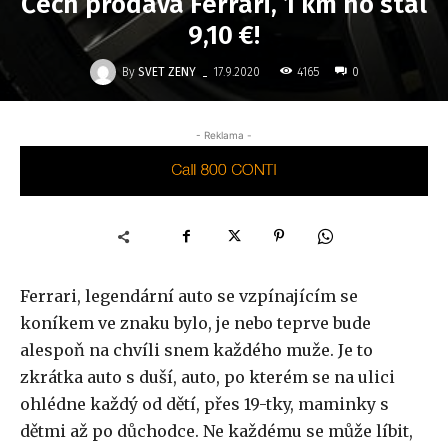
Čech prodává Ferrari, 1 km ho stál
9,10 €!
-
By
SVET ZENY
4165
17.9.2020
0
- Reklama -
Ferrari, legendární auto se vzpínajícím se
koníkem ve znaku bylo, je nebo teprve bude
alespoň na chvíli snem každého muže. Je to
zkrátka auto s duší, auto, po kterém se na ulici
ohlédne každý od dětí, přes 19-tky, maminky s
dětmi až po důchodce. Ne každému se může líbit,