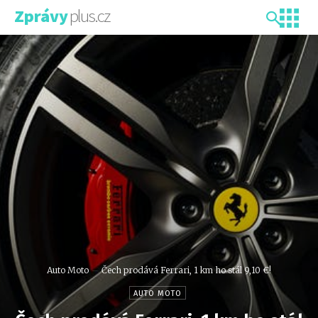
plus.cz
Zprávy
Auto Moto
Čech prodává Ferrari, 1 km ho stál 9,10 €!
AUTO MOTO