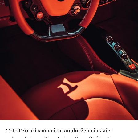
Toto Ferrari 456 má tu smůlu, že má navíc i