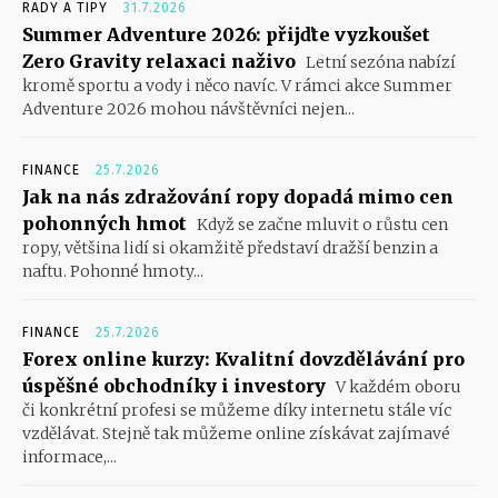
RADY A TIPY
31.7.2026
Summer Adventure 2026: přijďte vyzkoušet
Zero Gravity relaxaci naživo
Letní sezóna nabízí
kromě sportu a vody i něco navíc. V rámci akce Summer
Adventure 2026 mohou návštěvníci nejen...
FINANCE
25.7.2026
Jak na nás zdražování ropy dopadá mimo cen
pohonných hmot
Když se začne mluvit o růstu cen
ropy, většina lidí si okamžitě představí dražší benzin a
naftu. Pohonné hmoty...
FINANCE
25.7.2026
Forex online kurzy: Kvalitní dovzdělávání pro
úspěšné obchodníky i investory
V každém oboru
či konkrétní profesi se můžeme díky internetu stále víc
vzdělávat. Stejně tak můžeme online získávat zajímavé
informace,...