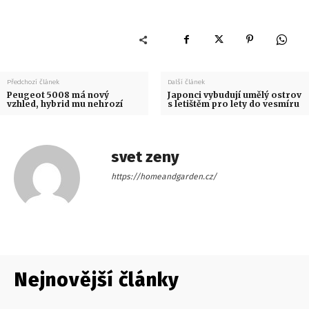
Předchozí článek
Další článek
Peugeot 5008 má nový
Japonci vybudují umělý ostrov
vzhled, hybrid mu nehrozí
s letištěm pro lety do vesmíru
svet zeny
https://homeandgarden.cz/
Nejnovější články