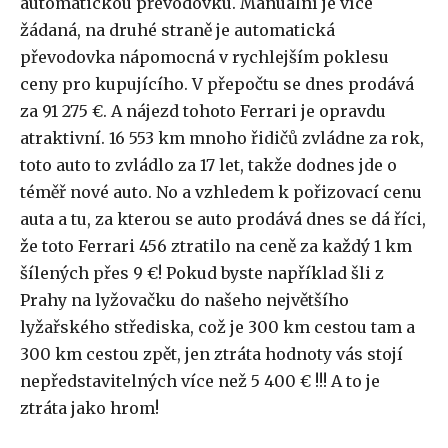
automatickou převodovku. Manuální je více
žádaná, na druhé straně je automatická
převodovka nápomocná v rychlejším poklesu
ceny pro kupujícího. V přepočtu se dnes prodává
za 91 275 €. A nájezd tohoto Ferrari je opravdu
atraktivní. 16 553 km mnoho řidičů zvládne za rok,
toto auto to zvládlo za 17 let, takže dodnes jde o
téměř nové auto. No a vzhledem k pořizovací cenu
auta a tu, za kterou se auto prodává dnes se dá říci,
že toto Ferrari 456 ztratilo na ceně za každý 1 km
šílených přes 9 €! Pokud byste například šli z
Prahy na lyžovačku do našeho největšího
lyžařského střediska, což je 300 km cestou tam a
300 km cestou zpět, jen ztráta hodnoty vás stojí
nepředstavitelných více než 5 400 € !!! A to je
ztráta jako hrom!