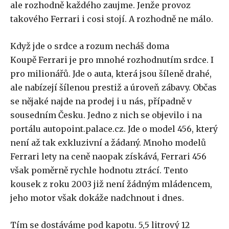
ale rozhodně každého zaujme. Jenže provoz
takového Ferrari i cosi stojí. A rozhodně ne málo.
Když jde o srdce a rozum necháš doma
Koupě Ferrari je pro mnohé rozhodnutím srdce. I
pro milionářů. Jde o auta, která jsou šíleně drahé,
ale nabízejí šílenou prestiž a úroveň zábavy. Občas
se nějaké najde na prodej i u nás, případně v
sousedním Česku. Jedno z nich se objevilo i na
portálu autopoint.palace.cz. Jde o model 456, který
není až tak exkluzivní a žádaný. Mnoho modelů
Ferrari lety na ceně naopak získává, Ferrari 456
však poměrně rychle hodnotu ztrácí. Tento
kousek z roku 2003 již není žádným mládencem,
jeho motor však dokáže nadchnout i dnes.
Tím se dostáváme pod kapotu. 5,5 litrový 12