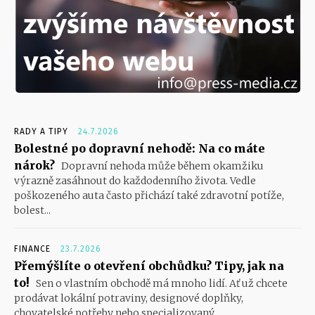
RADY A TIPY
24.7.2026
Bolestné po dopravní nehodě: Na co máte
nárok?
Dopravní nehoda může během okamžiku
výrazně zasáhnout do každodenního života. Vedle
poškozeného auta často přichází také zdravotní potíže,
bolest...
FINANCE
23.7.2026
Přemýšlíte o otevření obchůdku? Tipy, jak na
to!
Sen o vlastním obchodě má mnoho lidí. Ať už chcete
prodávat lokální potraviny, designové doplňky,
chovatelské potřeby nebo specializovaný...