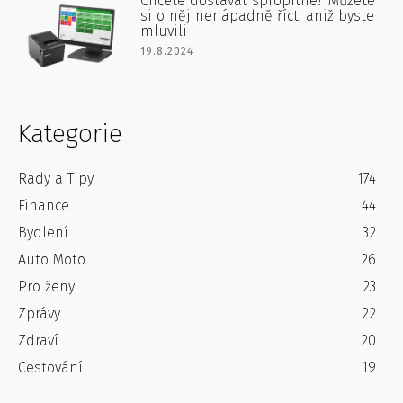
Chcete dostávat spropitné? Můžete
si o něj nenápadně říct, aniž byste
mluvili
19.8.2024
Kategorie
Rady a Tipy
174
Finance
44
Bydlení
32
Auto Moto
26
Pro ženy
23
Zprávy
22
Zdraví
20
Cestování
19