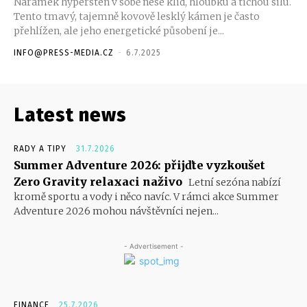
Náramek hypersten v sobě nese klid, hloubku a tichou sílu.
Tento tmavý, tajemně kovově lesklý kámen je často
přehlížen, ale jeho energetické působení je...
INFO@PRESS-MEDIA.CZ
-
6.7.2025
Latest news
RADY A TIPY
31.7.2026
Summer Adventure 2026: přijďte vyzkoušet
Zero Gravity relaxaci naživo
Letní sezóna nabízí
kromě sportu a vody i něco navíc. V rámci akce Summer
Adventure 2026 mohou návštěvníci nejen...
- Advertisement -
FINANCE
25.7.2026