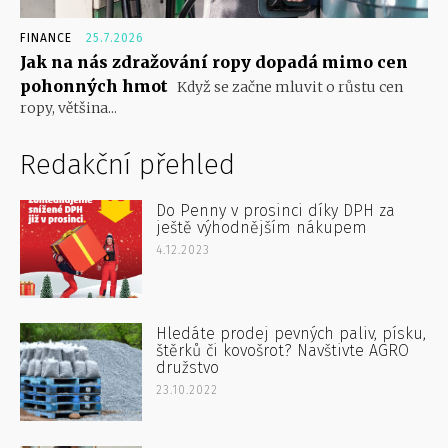
FINANCE
25.7.2026
Jak na nás zdražování ropy dopadá mimo cen
pohonných hmot
Když se začne mluvit o růstu cen
ropy, většina...
Redakční přehled
Do Penny v prosinci díky DPH za
ještě výhodnějším nákupem
4.12.2023
Hledáte prodej pevných paliv, písku,
štěrků či kovošrot? Navštivte AGRO
družstvo
23.10.2022