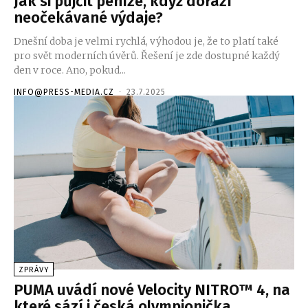
Jak si půjčit peníze, když dorazí
neočekávané výdaje?
Dnešní doba je velmi rychlá, výhodou je, že to platí také
pro svět moderních úvěrů. Řešení je zde dostupné každý
den v roce. Ano, pokud...
INFO@PRESS-MEDIA.CZ
-
23.7.2025
ZPRÁVY
PUMA uvádí nové Velocity NITRO™ 4, na
které sází i česká olympionička