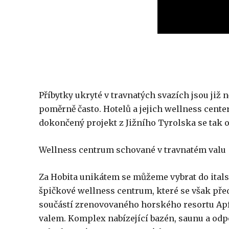
Příbytky ukryté v travnatých svazích jsou již
poměrně často. Hotelů a jejich wellness cente
dokončený projekt z Jižního Tyrolska se tak 
Wellness centrum schované v travnatém valu
Za Hobita unikátem se můžeme vybrat do italsk
špičkové wellness centrum, které se však před
součástí zrenovovaného horského resortu Apfe
valem. Komplex nabízející bazén, saunu a o