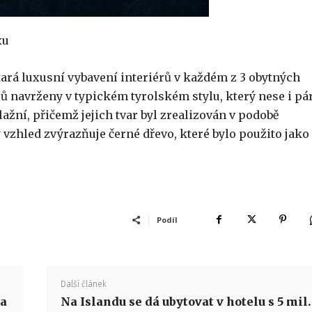
xu
tará luxusní vybavení interiérů v každém z 3 obytných
ů navrženy v typickém tyrolském stylu, který nese i pá
žní, přičemž jejich tvar byl zrealizován v podobě
vzhled zvýrazňuje černé dřevo, které bylo použito jako
Podíl
Další článek
na
Na Islandu se dá ubytovat v hotelu s 5 mil.