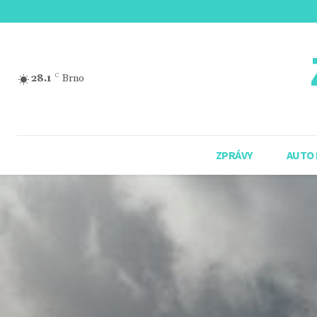
28.1
C
Brno
ZPRÁVY
AUTO