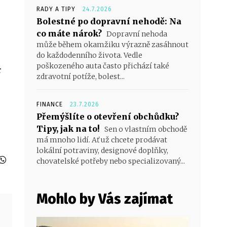
RADY A TIPY
24.7.2026
Bolestné po dopravní nehodě: Na
co máte nárok?
Dopravní nehoda
může během okamžiku výrazně zasáhnout
do každodenního života. Vedle
poškozeného auta často přichází také
r
zdravotní potíže, bolest...
FINANCE
23.7.2026
Přemýšlíte o otevření obchůdku?
Tipy, jak na to!
Sen o vlastním obchodě
má mnoho lidí. Ať už chcete prodávat
lokální potraviny, designové doplňky,
chovatelské potřeby nebo specializovaný...
Mohlo by Vás zajímat