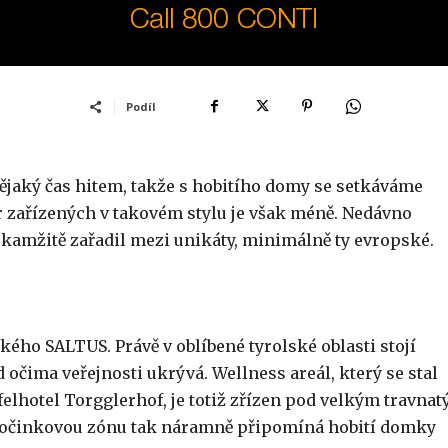
Podíl
 nějaký čas hitem, takže s hobitího domy se setkáváme
r zařízených v takovém stylu je však méně. Nedávno
okamžitě zařadil mezi unikáty, minimálně ty evropské.
ého SALTUS. Právě v oblíbené tyrolské oblasti stojí
 očima veřejnosti ukrývá. Wellness areál, který se stal
lhotel Torgglerhof, je totiž zřízen pod velkým travna
dpočinkovou zónu tak náramně připomíná hobití domky