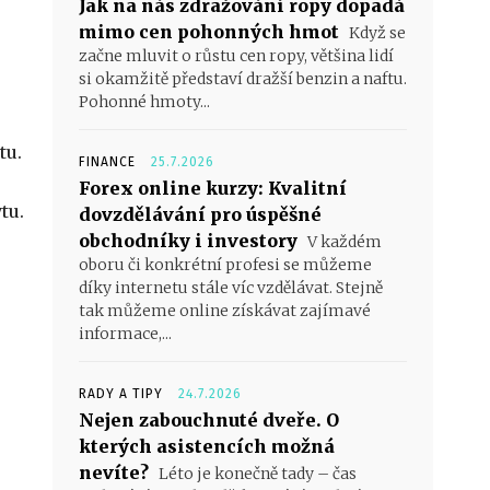
Jak na nás zdražování ropy dopadá
mimo cen pohonných hmot
Když se
začne mluvit o růstu cen ropy, většina lidí
si okamžitě představí dražší benzin a naftu.
Pohonné hmoty...
tu.
FINANCE
25.7.2026
Forex online kurzy: Kvalitní
tu.
dovzdělávání pro úspěšné
obchodníky i investory
V každém
oboru či konkrétní profesi se můžeme
díky internetu stále víc vzdělávat. Stejně
tak můžeme online získávat zajímavé
informace,...
RADY A TIPY
24.7.2026
Nejen zabouchnuté dveře. O
kterých asistencích možná
nevíte?
Léto je konečně tady – čas