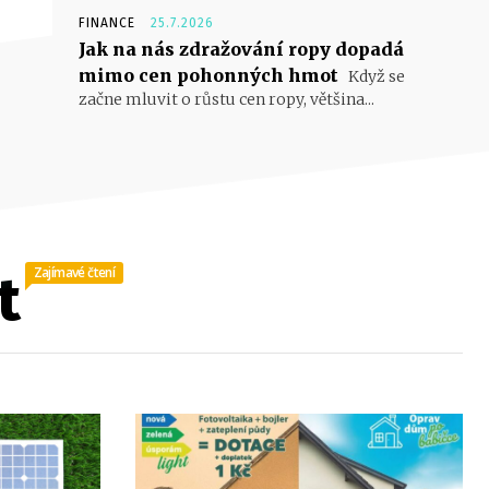
FINANCE
25.7.2026
Jak na nás zdražování ropy dopadá
mimo cen pohonných hmot
Když se
začne mluvit o růstu cen ropy, většina...
Zajímavé čtení
t