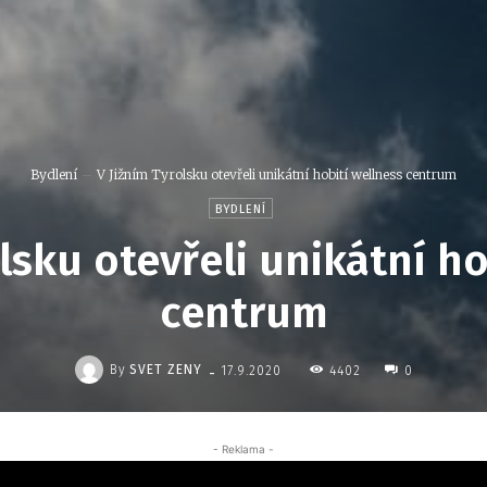
Bydlení
V Jižním Tyrolsku otevřeli unikátní hobití wellness centrum
BYDLENÍ
lsku otevřeli unikátní h
centrum
-
By
SVET ZENY
4402
17.9.2020
0
- Reklama -