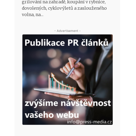
grilování na zahradě, koupání v rybníce,
dovolených, cyklovýletů a zaslouženého
volna, na...
- Advertisement -