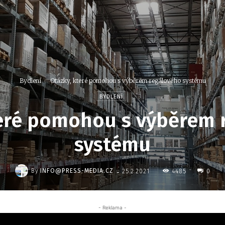
Bydlení
Otázky, které pomohou s výběrem regálového systému
BYDLENÍ
teré pomohou s výběrem 
systému
-
By
INFO@PRESS-MEDIA.CZ
4485
25.2.2021
0
- Reklama -