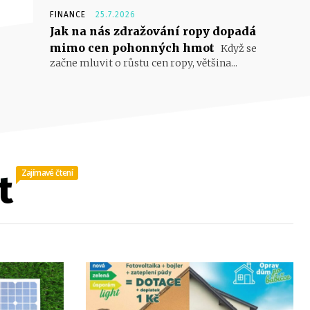
FINANCE
25.7.2026
Jak na nás zdražování ropy dopadá
mimo cen pohonných hmot
Když se
začne mluvit o růstu cen ropy, většina...
Zajímavé čtení
t