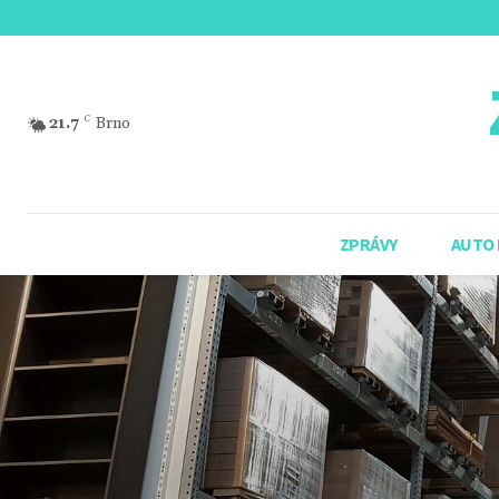
21.7
C
Brno
ZPRÁVY
AUTO