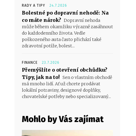
RADY A TIPY
24.7.2026
Bolestné po dopravní nehodě: Na
co máte nárok?
Dopravní nehoda
může během okamžiku výrazně zasáhnout
do každodenního života. Vedle
poškozeného auta často přichází také
zdravotní potíže, bolest...
FINANCE
23.7.2026
Přemýšlíte o otevření obchůdku?
Tipy, jak na to!
Sen o vlastním obchodě
má mnoho lidí. Ať už chcete prodávat
lokální potraviny, designové doplňky,
chovatelské potřeby nebo specializovaný...
Mohlo by Vás zajímat