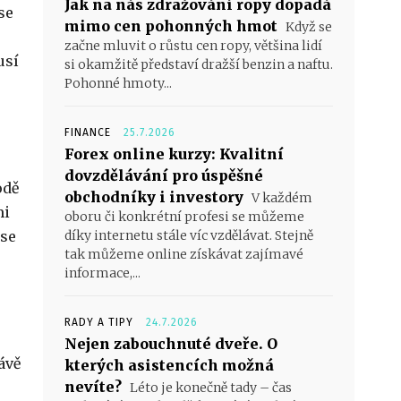
Jak na nás zdražování ropy dopadá
se
mimo cen pohonných hmot
Když se
začne mluvit o růstu cen ropy, většina lidí
usí
si okamžitě představí dražší benzin a naftu.
Pohonné hmoty...
FINANCE
25.7.2026
Forex online kurzy: Kvalitní
dovzdělávání pro úspěšné
odě
obchodníky i investory
V každém
mi
oboru či konkrétní profesi se můžeme
 se
díky internetu stále víc vzdělávat. Stejně
tak můžeme online získávat zajímavé
informace,...
RADY A TIPY
24.7.2026
Nejen zabouchnuté dveře. O
ávě
kterých asistencích možná
nevíte?
Léto je konečně tady – čas