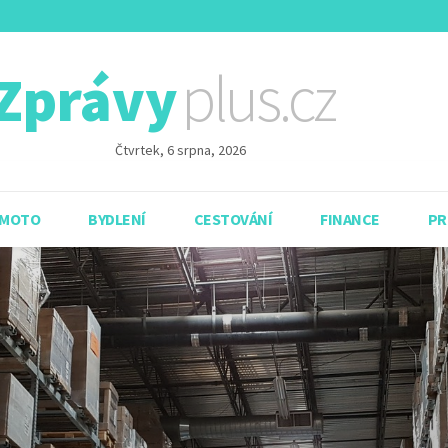
plus.cz
Zprávy
Čtvrtek, 6 srpna, 2026
 MOTO
BYDLENÍ
CESTOVÁNÍ
FINANCE
PR