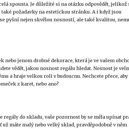
 celá spousta. Je důležité si na otázku odpovědět, jelikož 
e také požadavky na estetickou stránku. A i když jsou
se pyšní nejen skvělou nosností, ale také kvalitou, nem
tek nebo jenom drobné dekorace, která je ve vašem obch
dete vědět, jakou nosnost regálu hledat. Nosnost je vel
ému a hraje velkou roli v budoucnu. Nechcete přece, aby
omeček z karet, nebo ano?
 regály do skladu, vaše pozornost by se měla upínat pr
Ať už máte malý nebo velký sklad, pravděpodobně v něm