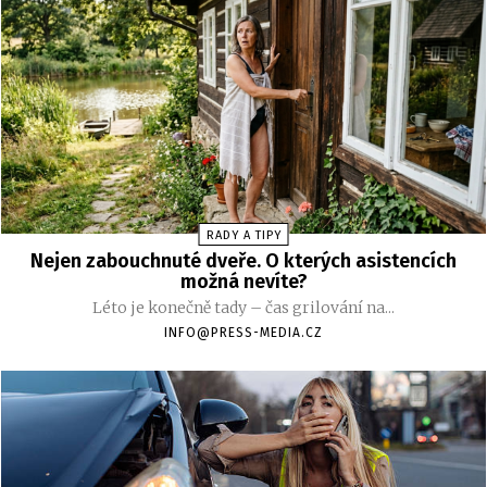
RADY A TIPY
Nejen zabouchnuté dveře. O kterých asistencích
možná nevíte?
Léto je konečně tady – čas grilování na...
INFO@PRESS-MEDIA.CZ