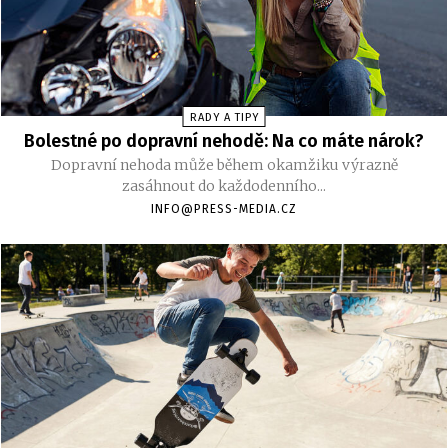
RADY A TIPY
Bolestné po dopravní nehodě: Na co máte nárok?
Dopravní nehoda může během okamžiku výrazně
zasáhnout do každodenního...
INFO@PRESS-MEDIA.CZ