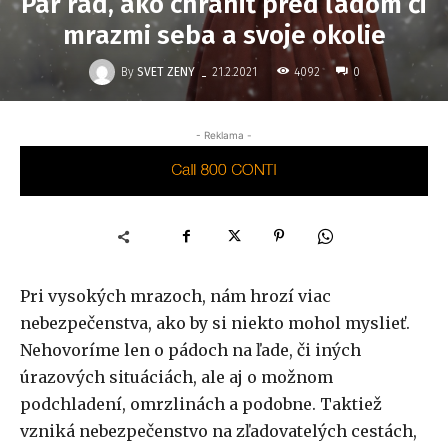
Pár rád, ako chrániť pred ľadom či
mrazmi seba a svoje okolie
-
By
SVET ZENY
4092
21.2.2021
0
- Reklama -
Pri vysokých mrazoch, nám hrozí viac
nebezpečenstva, ako by si niekto mohol myslieť.
Nehovoríme len o pádoch na ľade, či iných
úrazových situáciách, ale aj o možnom
podchladení, omrzlinách a podobne. Taktiež
vzniká nebezpečenstvo na zľadovatelých cestách,