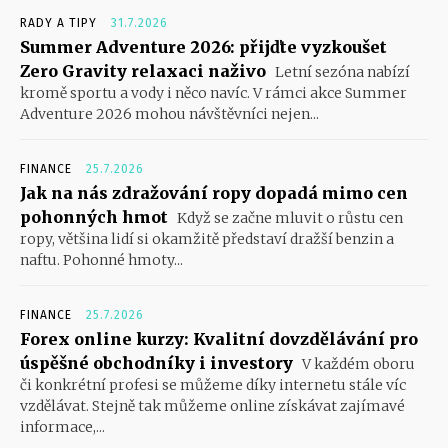
RADY A TIPY
31.7.2026
Summer Adventure 2026: přijďte vyzkoušet
Zero Gravity relaxaci naživo
Letní sezóna nabízí
kromě sportu a vody i něco navíc. V rámci akce Summer
Adventure 2026 mohou návštěvníci nejen...
FINANCE
25.7.2026
Jak na nás zdražování ropy dopadá mimo cen
pohonných hmot
Když se začne mluvit o růstu cen
ropy, většina lidí si okamžitě představí dražší benzin a
naftu. Pohonné hmoty...
FINANCE
25.7.2026
Forex online kurzy: Kvalitní dovzdělávání pro
úspěšné obchodníky i investory
V každém oboru
či konkrétní profesi se můžeme díky internetu stále víc
vzdělávat. Stejně tak můžeme online získávat zajímavé
informace,...