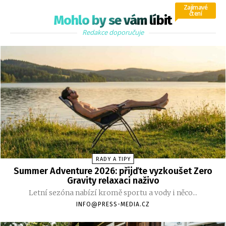
Zajímavé
čtení
Mohlo by se vám líbit
Redakce doporučuje
RADY A TIPY
Summer Adventure 2026: přijďte vyzkoušet Zero
Gravity relaxaci naživo
Letní sezóna nabízí kromě sportu a vody i něco...
INFO@PRESS-MEDIA.CZ