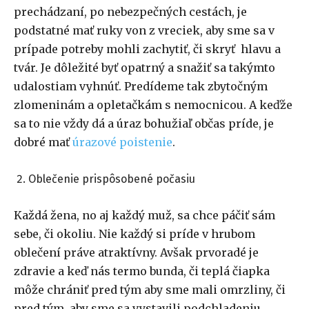
prechádzaní, po nebezpečných cestách, je
podstatné mať ruky von z vreciek, aby sme sa v
prípade potreby mohli zachytiť, či skryť hlavu a
tvár. Je dôležité byť opatrný a snažiť sa takýmto
udalostiam vyhnúť. Predídeme tak zbytočným
zlomeninám a opletačkám s nemocnicou. A keďže
sa to nie vždy dá a úraz bohužiaľ občas príde, je
dobré mať
úrazové poistenie
.
Oblečenie prispôsobené počasiu
Každá žena, no aj každý muž, sa chce páčiť sám
sebe, či okoliu. Nie každý si príde v hrubom
oblečení práve atraktívny. Avšak prvoradé je
zdravie a keď nás termo bunda, či teplá čiapka
môže chrániť pred tým aby sme mali omrzliny, či
pred tým, aby sme sa vystavili podchladeniu,