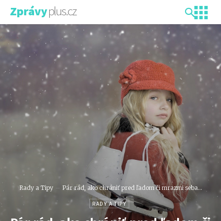
plus.cz
Zprávy
Rady a Tipy
Pár rád, ako chrániť pred ľadom či mrazmi seba...
RADY A TIPY