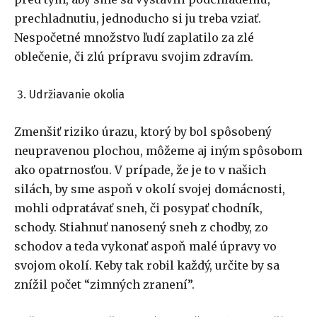
prechladnutiu, jednoducho si ju treba vziať.
Nespočetné množstvo ľudí zaplatilo za zlé
oblečenie, či zlú prípravu svojim zdravím.
Udržiavanie okolia
Zmenšiť riziko úrazu, ktorý by bol spôsobený
neupravenou plochou, môžeme aj iným spôsobom
ako opatrnosťou. V prípade, že je to v našich
silách, by sme aspoň v okolí svojej domácnosti,
mohli odpratávať sneh, či posypať chodník,
schody. Stiahnuť nanosený sneh z chodby, zo
schodov a teda vykonať aspoň malé úpravy vo
svojom okolí. Keby tak robil každý, určite by sa
znížil počet “zimných zranení”.