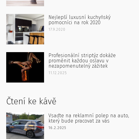
Nejlepší luxusní kuchyňský
pomocníci na rok 2020
17.9.2020
Profesionální striptýz dokáže
proměnit každou oslavu v
nezapomenutelný zážitek
11.12.2025
Čtení ke kávě
Vsaďte na reklamní polep na auto,
který bude pracovat za vás
16.2.2025