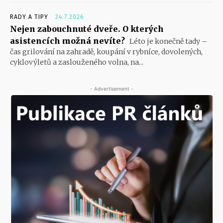
RADY A TIPY
24.7.2026
Nejen zabouchnuté dveře. O kterých
asistencích možná nevíte?
Léto je konečně tady –
čas grilování na zahradě, koupání v rybníce, dovolených,
cyklovýletů a zaslouženého volna, na...
- Advertisement -