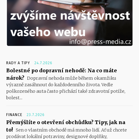
RADY A TIPY
24.7.2026
Bolestné po dopravní nehodě: Na co máte
nárok?
Dopravní nehoda může během okamžiku
výrazně zasáhnout do každodenního života. Vedle
poškozeného auta často přichází také zdravotní potíže,
bolest...
FINANCE
23.7.2026
Přemýšlíte o otevření obchůdku? Tipy, jak na
to!
Sen o vlastním obchodě má mnoho lidí. Ať už chcete
prodávat lokální potraviny, designové doplňky,