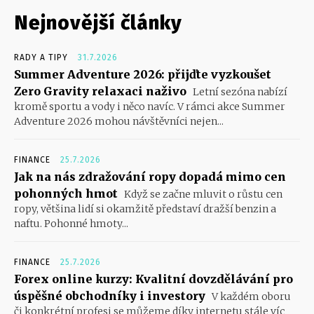
Nejnovější články
RADY A TIPY
31.7.2026
Summer Adventure 2026: přijďte vyzkoušet
Zero Gravity relaxaci naživo
Letní sezóna nabízí
kromě sportu a vody i něco navíc. V rámci akce Summer
Adventure 2026 mohou návštěvníci nejen...
FINANCE
25.7.2026
Jak na nás zdražování ropy dopadá mimo cen
pohonných hmot
Když se začne mluvit o růstu cen
ropy, většina lidí si okamžitě představí dražší benzin a
naftu. Pohonné hmoty...
FINANCE
25.7.2026
Forex online kurzy: Kvalitní dovzdělávání pro
úspěšné obchodníky i investory
V každém oboru
či konkrétní profesi se můžeme díky internetu stále víc