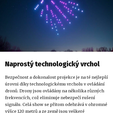
Naprostý technologický vrchol
Bezpečnost a dokonalost projekce je na té nejlepší
úrovni díky technologickému vrcholu v ovládání
dronů. Drony jsou ovládány na několika různých
frekvencích, což eliminuje nebezpečí rušení
signálu. Celá show se přitom odehrává v ohromné
výšce 120 metrů a ze země jsou veškeré