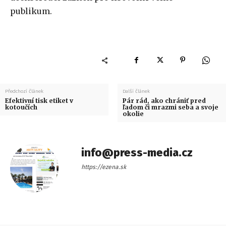
publikum.
Předchozí článek
Další článek
Efektivní tisk etiket v
Pár rád, ako chrániť pred
kotoučích
ľadom či mrazmi seba a svoje
okolie
info@press-media.cz
https://ezena.sk