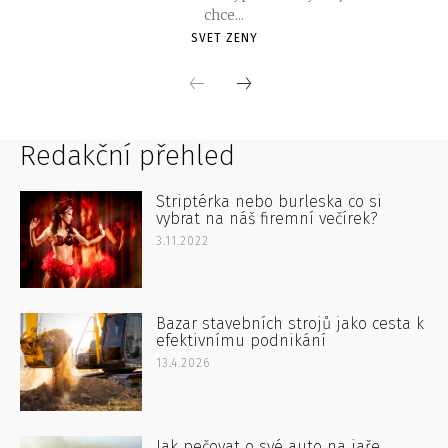
Redakční přehled
Striptérka nebo burleska co si
vybrat na náš firemní večírek?
3.11.2022
Bazar stavebních strojů jako cesta k
efektivnímu podnikání
13.4.2026
Jak pečovat o své auto na jaře