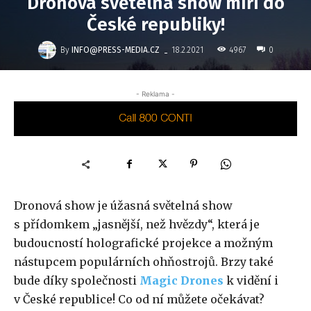
Dronová světelná show míří do
České republiky!
-
By
INFO@PRESS-MEDIA.CZ
4967
18.2.2021
0
- Reklama -
Dronová show je úžasná světelná show
s přídomkem „jasnější, než hvězdy“, která je
budoucností holografické projekce a možným
nástupcem populárních ohňostrojů. Brzy také
bude díky společnosti
Magic Drones
k vidění i
v České republice! Co od ní můžete očekávat?