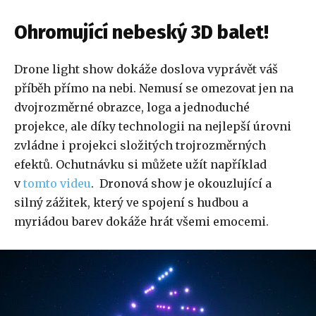
Ohromující nebeský 3D balet!
Drone light show dokáže doslova vyprávět váš
příběh přímo na nebi. Nemusí se omezovat jen na
dvojrozměrné obrazce, loga a jednoduché
projekce, ale díky technologii na nejlepší úrovni
zvládne i projekci složitých trojrozměrných
efektů. Ochutnávku si můžete užít například
v
tomto videu
. Dronová show je okouzlující a
silný zážitek, který ve spojení s hudbou a
myriádou barev dokáže hrát všemi emocemi.