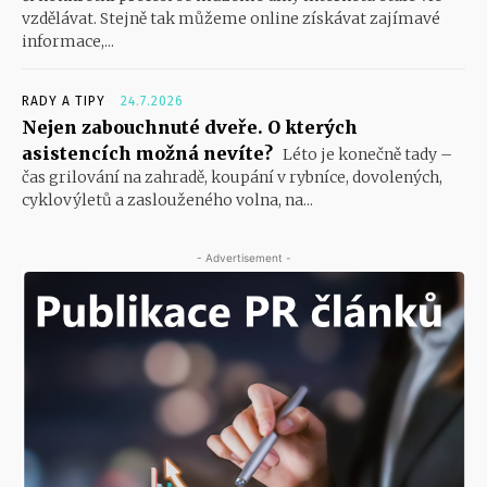
vzdělávat. Stejně tak můžeme online získávat zajímavé
informace,...
RADY A TIPY
24.7.2026
Nejen zabouchnuté dveře. O kterých
asistencích možná nevíte?
Léto je konečně tady –
čas grilování na zahradě, koupání v rybníce, dovolených,
cyklovýletů a zaslouženého volna, na...
- Advertisement -