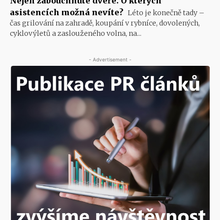
Nejen zabouchnuté dveře. O kterých
asistencích možná nevíte?
Léto je konečně tady –
čas grilování na zahradě, koupání v rybníce, dovolených,
cyklovýletů a zaslouženého volna, na...
- Advertisement -