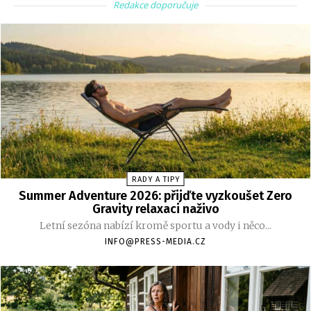
Redakce doporučuje
RADY A TIPY
Summer Adventure 2026: přijďte vyzkoušet Zero
Gravity relaxaci naživo
Letní sezóna nabízí kromě sportu a vody i něco...
INFO@PRESS-MEDIA.CZ