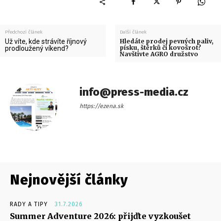
Předchozí článek
Další článek
Už víte, kde strávíte říjnový
Hledáte prodej pevných paliv,
písku, štěrků či kovošrot?
prodloužený víkend?
Navštivte AGRO družstvo
info@press-media.cz
https://ezena.sk
Nejnovější články
RADY A TIPY
31.7.2026
Summer Adventure 2026: přijďte vyzkoušet