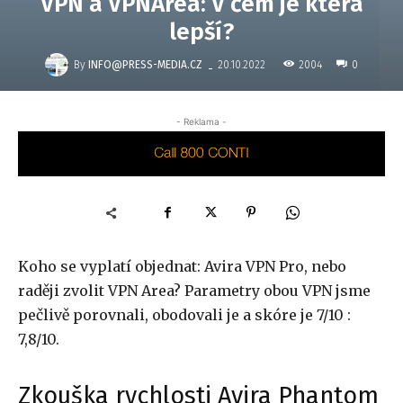
VPN a VPNArea: V čem je která
lepší?
-
By
INFO@PRESS-MEDIA.CZ
2004
20.10.2022
0
- Reklama -
Koho se vyplatí objednat: Avira VPN Pro, nebo
raději zvolit VPN Area? Parametry obou VPN jsme
pečlivě porovnali, obodovali je a skóre je 7/10 :
7,8/10.
Zkouška rychlosti Avira Phantom