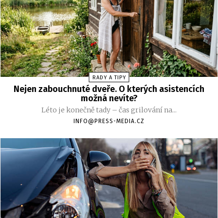
RADY A TIPY
Nejen zabouchnuté dveře. O kterých asistencích
možná nevíte?
Léto je konečně tady – čas grilování na...
INFO@PRESS-MEDIA.CZ