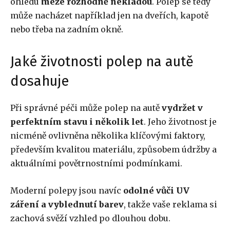
ohledu
meze rozhodně nekladou
. Polep se tedy
může nacházet například jen na dveřích, kapotě
nebo třeba na zadním okně.
Jaké životnosti polep na autě
dosahuje
Při správné péči může polep na autě
vydržet v
perfektním stavu i několik let
. Jeho životnost je
nicméně ovlivněna několika klíčovými faktory,
především kvalitou materiálu, způsobem údržby a
aktuálními povětrnostními podmínkami.
Moderní polepy jsou navíc
odolné vůči UV
záření a vyblednutí barev
, takže vaše reklama si
zachová svěží vzhled po dlouhou dobu.