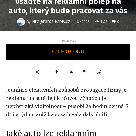
Vsaďte na reklamní polep na
auto, který bude pracovat za vás
-
By
INFO@PRESS-MEDIA.CZ
1473
16.2.2025
0
- Reklama -
Jedním z efektivních způsobů propagace firmy je
reklama na autě. Její klíčovou výhodou je
nepřetržitá viditelnost – působí 24 hodin denně, 7
dní v týdnu, aniž by vyžadovala další úsilí.
Jaké auto lze reklamním