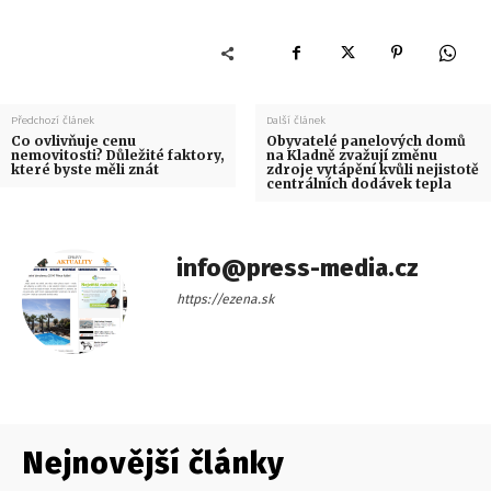
Předchozí článek
Další článek
Co ovlivňuje cenu
Obyvatelé panelových domů
nemovitosti? Důležité faktory,
na Kladně zvažují změnu
které byste měli znát
zdroje vytápění kvůli nejistotě
centrálních dodávek tepla
info@press-media.cz
https://ezena.sk
Nejnovější články