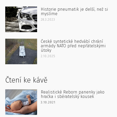
Historie pneumatik je delší, než si
myslíme
28.3.2023
České syntetické hedvábí chrání
armády NATO před nepřátelskými
útoky
2.10.2025
Čtení ke kávě
Realistické Reborn panenky jako
hračka i sběratelský kousek
3.10.2021