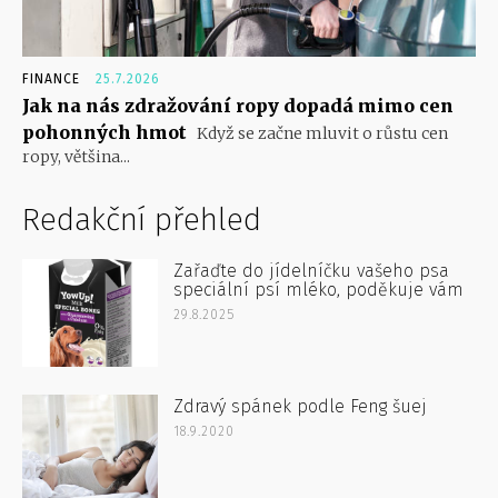
FINANCE
25.7.2026
Jak na nás zdražování ropy dopadá mimo cen
pohonných hmot
Když se začne mluvit o růstu cen
ropy, většina...
Redakční přehled
Zařaďte do jídelníčku vašeho psa
speciální psí mléko, poděkuje vám
29.8.2025
Zdravý spánek podle Feng šuej
18.9.2020