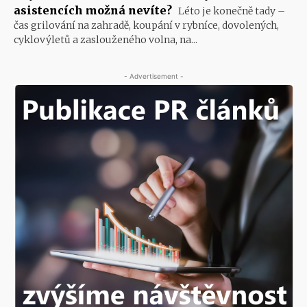
asistencích možná nevíte?
Léto je konečně tady –
čas grilování na zahradě, koupání v rybníce, dovolených,
cyklovýletů a zaslouženého volna, na...
- Advertisement -