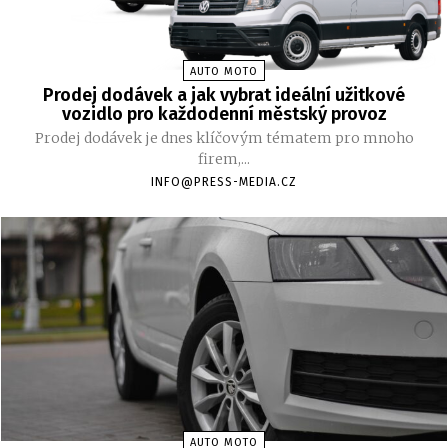
AUTO MOTO
Prodej dodávek a jak vybrat ideální užitkové
vozidlo pro každodenní městský provoz
Prodej dodávek je dnes klíčovým tématem pro mnoho
firem,...
INFO@PRESS-MEDIA.CZ
AUTO MOTO