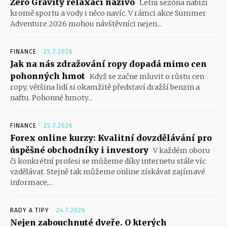
Zero Gravity relaxaci naživo
Letní sezóna nabízí
kromě sportu a vody i něco navíc. V rámci akce Summer
Adventure 2026 mohou návštěvníci nejen...
FINANCE
25.7.2026
Jak na nás zdražování ropy dopadá mimo cen
pohonných hmot
Když se začne mluvit o růstu cen
ropy, většina lidí si okamžitě představí dražší benzin a
naftu. Pohonné hmoty...
FINANCE
25.7.2026
Forex online kurzy: Kvalitní dovzdělávání pro
úspěšné obchodníky i investory
V každém oboru
či konkrétní profesi se můžeme díky internetu stále víc
vzdělávat. Stejně tak můžeme online získávat zajímavé
informace,...
RADY A TIPY
24.7.2026
Nejen zabouchnuté dveře. O kterých