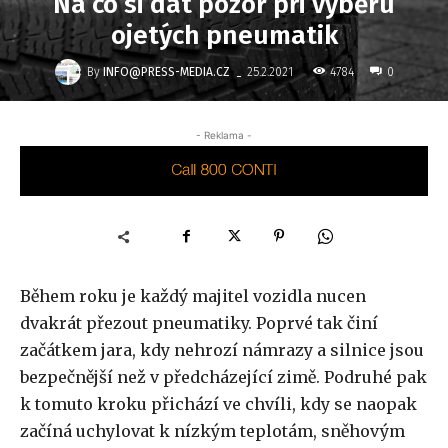
Na co si dát pozor při výběru
ojetých pneumatik
-
By
INFO@PRESS-MEDIA.CZ
4784
25.2.2021
0
- Reklama -
Během roku je každý majitel vozidla nucen
dvakrát přezout pneumatiky. Poprvé tak činí
začátkem jara, kdy nehrozí námrazy a silnice jsou
bezpečnější než v předcházející zimě. Podruhé pak
k tomuto kroku přichází ve chvíli, kdy se naopak
začíná uchylovat k nízkým teplotám, sněhovým