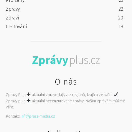
Pro ženy
23
Zprávy
22
Zdraví
20
Cestování
19
Zprávy
plus.cz
O nás
Zprávy Plus
aktuální zpravodajství z regionů, krajů a ze světa
Zprávy plus
aktuální necenzurované zprávy: Našim zprávám můžete
věřit.
Kontakt:
infi@press-media.cz