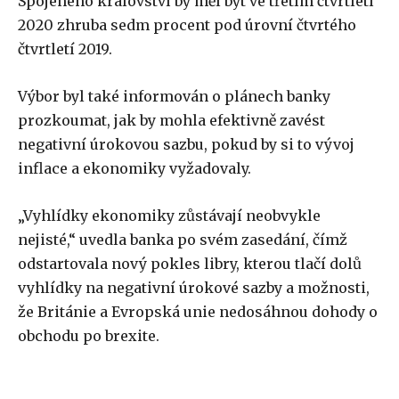
Spojeného království by měl být ve třetím čtvrtletí
2020 zhruba sedm procent pod úrovní čtvrtého
čtvrtletí 2019.
Výbor byl také informován o plánech banky
prozkoumat, jak by mohla efektivně zavést
negativní úrokovou sazbu, pokud by si to vývoj
inflace a ekonomiky vyžadovaly.
„Vyhlídky ekonomiky zůstávají neobvykle
nejisté,“ uvedla banka po svém zasedání, čímž
odstartovala nový pokles libry, kterou tlačí dolů
vyhlídky na negativní úrokové sazby a možnosti,
že Británie a Evropská unie nedosáhnou dohody o
obchodu po brexite.