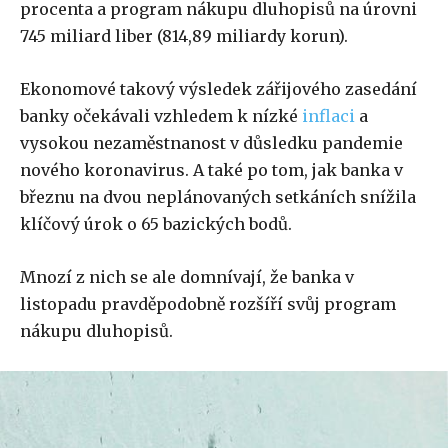
procenta a program nákupu dluhopisů na úrovni
745 miliard liber (814,89 miliardy korun).
Ekonomové takový výsledek zářijového zasedání
banky očekávali vzhledem k nízké
inflaci
a
vysokou nezaměstnanost v důsledku pandemie
nového koronavirus. A také po tom, jak banka v
březnu na dvou neplánovaných setkáních snížila
klíčový úrok o 65 bazických bodů.
Mnozí z nich se ale domnívají, že banka v
listopadu pravděpodobně rozšíří svůj program
nákupu dluhopisů.