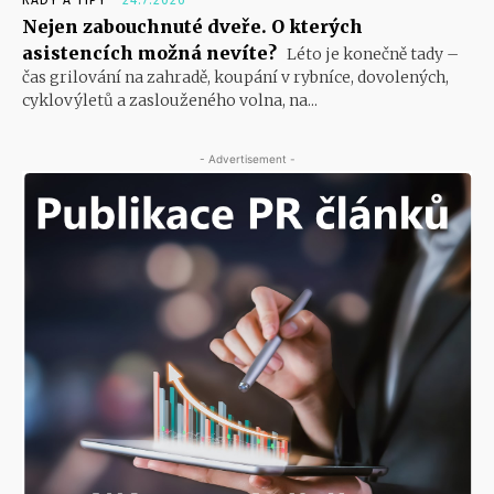
RADY A TIPY
24.7.2026
Nejen zabouchnuté dveře. O kterých
asistencích možná nevíte?
Léto je konečně tady –
čas grilování na zahradě, koupání v rybníce, dovolených,
cyklovýletů a zaslouženého volna, na...
- Advertisement -