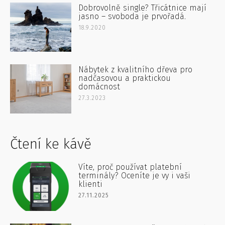
Dobrovolně single? Třicátnice mají
jasno – svoboda je prvořadá.
18.9.2020
Nábytek z kvalitního dřeva pro
nadčasovou a praktickou
domácnost
27.3.2023
Čtení ke kávě
Víte, proč používat platební
terminály? Oceníte je vy i vaši
klienti
27.11.2025