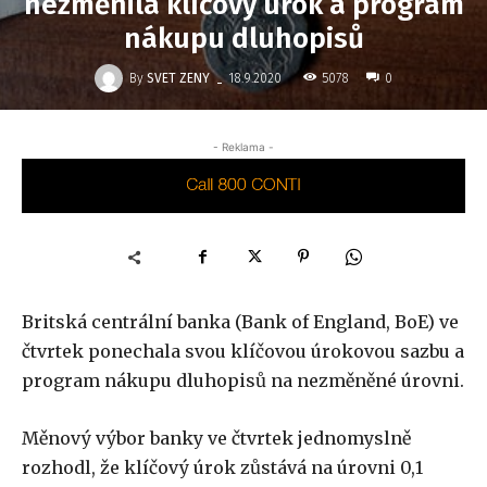
nezměnila klíčový úrok a program
nákupu dluhopisů
-
By
SVET ZENY
5078
18.9.2020
0
- Reklama -
Britská centrální banka (Bank of England, BoE) ve
čtvrtek ponechala svou klíčovou úrokovou sazbu a
program nákupu dluhopisů na nezměněné úrovni.
Měnový výbor banky ve čtvrtek jednomyslně
rozhodl, že klíčový úrok zůstává na úrovni 0,1