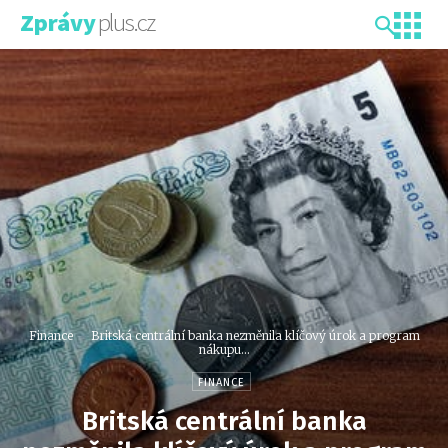
plus.cz
Zprávy
Finance
Britská centrální banka nezměnila klíčový úrok a program
nákupu...
FINANCE
Britská centrální banka