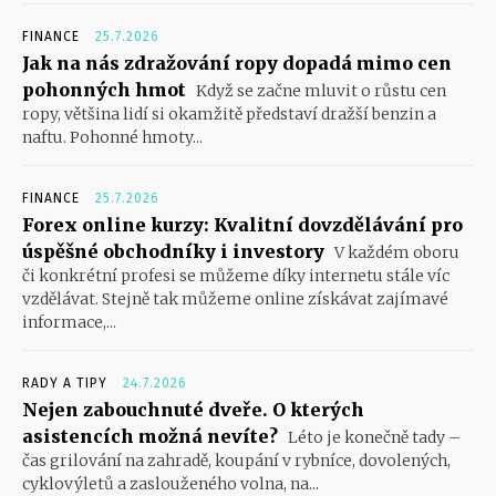
FINANCE
25.7.2026
Jak na nás zdražování ropy dopadá mimo cen
pohonných hmot
Když se začne mluvit o růstu cen
ropy, většina lidí si okamžitě představí dražší benzin a
naftu. Pohonné hmoty...
FINANCE
25.7.2026
Forex online kurzy: Kvalitní dovzdělávání pro
úspěšné obchodníky i investory
V každém oboru
či konkrétní profesi se můžeme díky internetu stále víc
vzdělávat. Stejně tak můžeme online získávat zajímavé
informace,...
RADY A TIPY
24.7.2026
Nejen zabouchnuté dveře. O kterých
asistencích možná nevíte?
Léto je konečně tady –
čas grilování na zahradě, koupání v rybníce, dovolených,
cyklovýletů a zaslouženého volna, na...