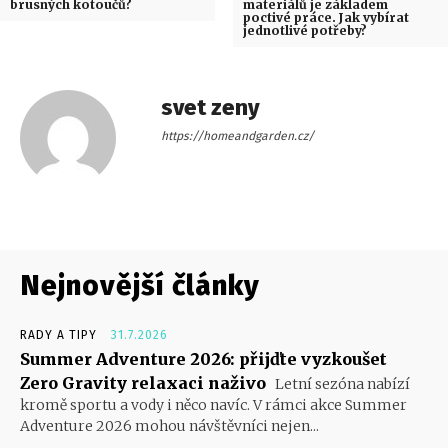
brusných kotoučů?
materiálů je základem
poctivé práce. Jak vybírat
jednotlivé potřeby?
svet zeny
https://homeandgarden.cz/
Nejnovější články
RADY A TIPY
31.7.2026
Summer Adventure 2026: přijďte vyzkoušet
Zero Gravity relaxaci naživo
Letní sezóna nabízí
kromě sportu a vody i něco navíc. V rámci akce Summer
Adventure 2026 mohou návštěvníci nejen...