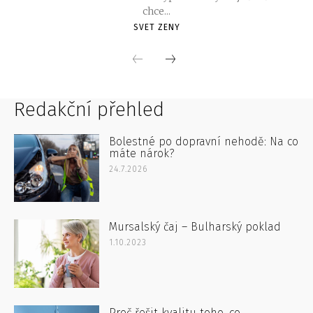
Redakční přehled
Bolestné po dopravní nehodě: Na co
máte nárok?
24.7.2026
Mursalský čaj – Bulharský poklad
1.10.2023
Proč řešit kvalitu toho, co