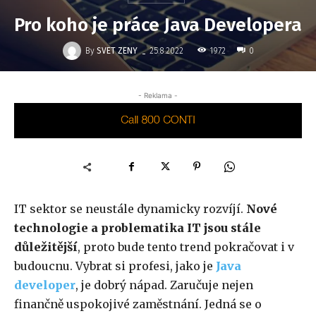
Pro koho je práce Java Developera
-
By
SVET ZENY
1972
25.8.2022
0
- Reklama -
IT sektor se neustále dynamicky rozvíjí.
Nové
technologie a problematika IT jsou stále
důležitější
, proto bude tento trend pokračovat i v
budoucnu. Vybrat si profesi, jako je
Java
developer
, je dobrý nápad. Zaručuje nejen
finančně uspokojivé zaměstnání. Jedná se o