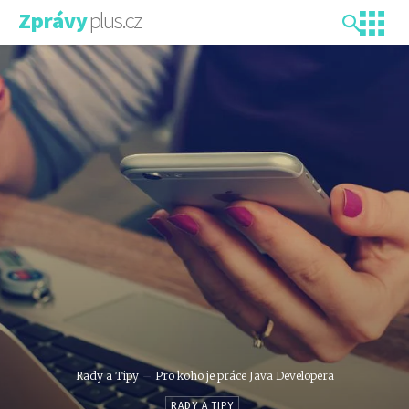
plus.cz
Zprávy
Rady a Tipy
Pro koho je práce Java Developera
RADY A TIPY