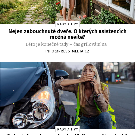
RADY A TIPY
Nejen zabouchnuté dveře. O kterých asistencích
možná nevíte?
Léto je konečně tady – čas grilování na...
INFO@PRESS-MEDIA.CZ
RADY A TIPY