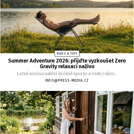
RADY A TIPY
Summer Adventure 2026: přijďte vyzkoušet Zero
Gravity relaxaci naživo
Letní sezóna nabízí kromě sportu a vody i něco...
INFO@PRESS-MEDIA.CZ