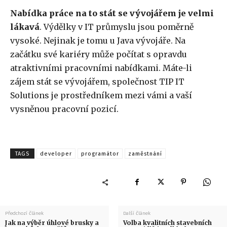
Nabídka práce na to stát se vývojářem je velmi
lákavá
. Výdělky v IT průmyslu jsou poměrně
vysoké. Nejinak je tomu u Java vývojáře. Na
začátku své kariéry může počítat s opravdu
atraktivními pracovními nabídkami. Máte-li
zájem stát se vývojářem, společnost TIP IT
Solutions je prostředníkem mezi vámi a vaší
vysněnou pracovní pozicí.
TAGS
developer
programátor
zaměstnání
Předchozí článek
Další článek
Jak na výběr úhlové brusky a
Volba kvalitních stavebních